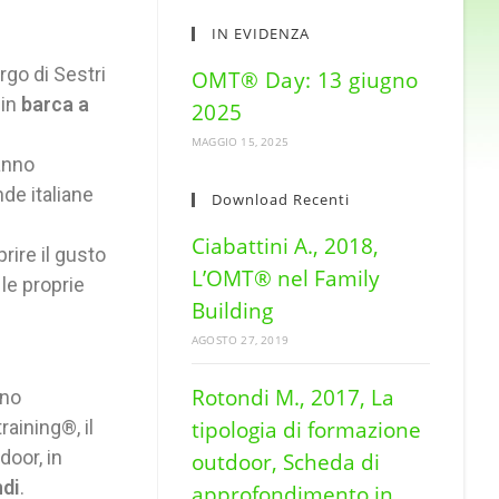
IN EVIDENZA
rgo di Sestri
OMT® Day: 13 giugno
 in
barca a
2025
MAGGIO 15, 2025
anno
de italiane
Download Recenti
Ciabattini A., 2018,
rire il gusto
L’OMT® nel Family
 le proprie
Building
AGOSTO 27, 2019
Rotondi M., 2017, La
nno
aining®, il
tipologia di formazione
oor, in
outdoor, Scheda di
di
.
approfondimento in